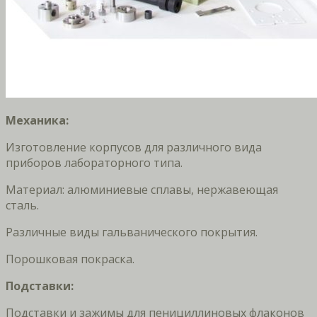
Механика:
Изготовление корпусов для различного вида
приборов лабораторного типа.
Материал: алюминиевые сплавы, нержавеющая
сталь.
Различные виды гальванического покрытия.
Порошковая покраска.
Подставки:
Подставки и зажимы для пенициллиновых флаконов