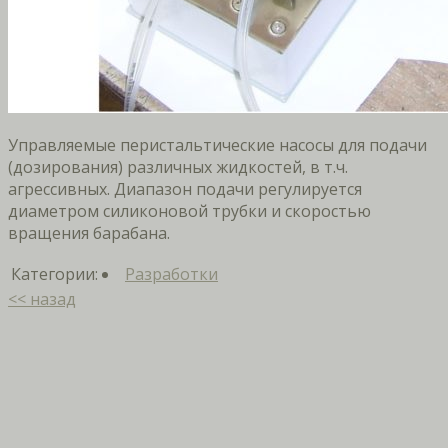
Управляемые перистальтические насосы для подачи
(дозирования) различных жидкостей, в т.ч.
агрессивных. Диапазон подачи регулируется
диаметром силиконовой трубки и скоростью
вращения барабана.
Категории:
Разработки
<< назад