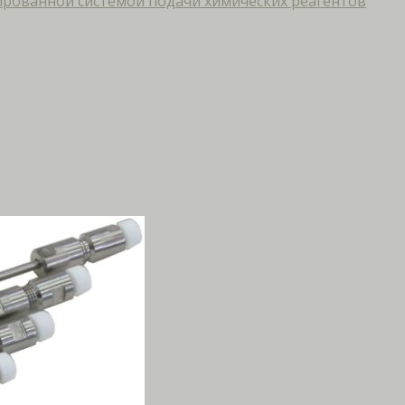
рованной системой подачи химических реагентов