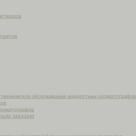
астворов
итритов
и техническое обслуживание жидкостных хроматографов
фов
хроматографов
НЫМ ЗАКАЗАМ