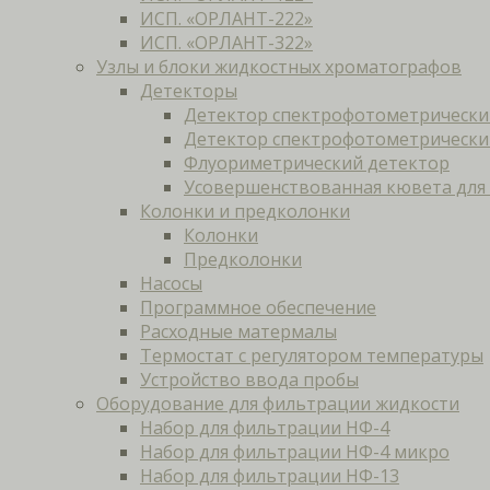
ИСП. «ОРЛАНТ-222»
ИСП. «ОРЛАНТ-322»
Узлы и блоки жидкостных хроматографов
Детекторы
Детектор спектрофотометрически
Детектор спектрофотометрически
Флуориметрический детектор
Усовершенствованная кювета для
Колонки и предколонки
Колонки
Предколонки
Насосы
Программное обеспечение
Расходные матермалы
Термостат с регулятором температуры
Устройство ввода пробы
Оборудование для фильтрации жидкости
Набор для фильтрации НФ-4
Набор для фильтрации НФ-4 микро
Набор для фильтрации НФ-13