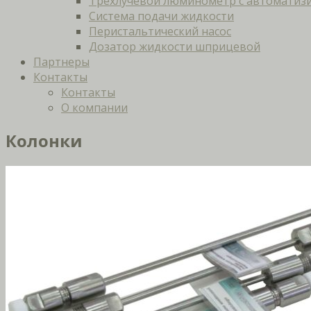
Трёхлучевой люминометр с автоматизи
Система подачи жидкости
Перистальтический насос
Дозатор жидкости шприцевой
Партнеры
Контакты
Контакты
О компании
Колонки