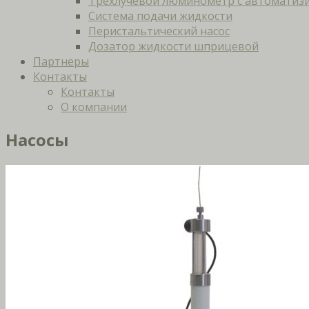
Трёхлучевой люминометр с автоматизи
Система подачи жидкости
Перистальтический насос
Дозатор жидкости шприцевой
Партнеры
Контакты
Контакты
О компании
Насосы