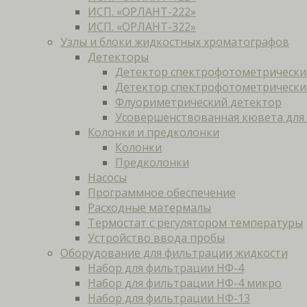
ИСП. «ОРЛАНТ-222»
ИСП. «ОРЛАНТ-322»
Узлы и блоки жидкостных хроматографов
Детекторы
Детектор спектрофотометрически
Детектор спектрофотометрически
Флуориметрический детектор
Усовершенствованная кювета для
Колонки и предколонки
Колонки
Предколонки
Насосы
Программное обеспечение
Расходные матермалы
Термостат с регулятором температуры
Устройство ввода пробы
Оборудование для фильтрации жидкости
Набор для фильтрации НФ-4
Набор для фильтрации НФ-4 микро
Набор для фильтрации НФ-13