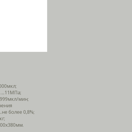
00мкл;
..11МПа;
999мкл/мин;
нения
не более 0,8%;
г;
00х380мм.