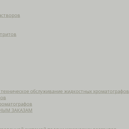
астворов
итритов
и техническое обслуживание жидкостных хроматографов
фов
хроматографов
НЫМ ЗАКАЗАМ