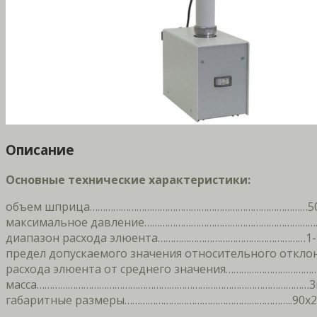
Описание
Основные технические характеристики:
объем шприца…………………………………………………………………………50
максимальное давление……………………………………………………………
диапазон расхода элюента…………………………………………………1-
предел допускаемого значения относительного откло
расхода элюента от среднего значения……………………………….
масса……………………………………………………………………………………………3к
габаритные размеры………………………………………………………..90х2