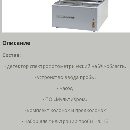
Описание
Состав:
• детектор спектрофотометрический на УФ-область,
• устройство ввода пробы,
• насос,
• ПО «МультиХром»
• комплект колонок и предколонок
• набор для фильтрации пробы НФ-13